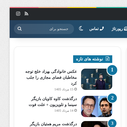
خوراک
اینستاگرا
تغییر پوسته
جستجو
رپورتاژ
تماس
برای
نوشته های تازه
عکس خانوادگی بهزاد خلج توجه
مخاطبان فضای مجازی را جلب
کرد
15 مرداد 1405
درگذشت کاوه کاویان بازیگر
سینما و تلویزیون + علت فوت
14 مرداد 1405
درگذشت مریم همتیان بازیگر