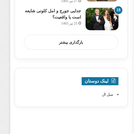
27 تیر 1405
جدایی جورج و امل کلونی شایعه
است یا واقعیت؟
25 تیر 1405
بارگذاری بیشتر
لینک دوستان
مبل ال