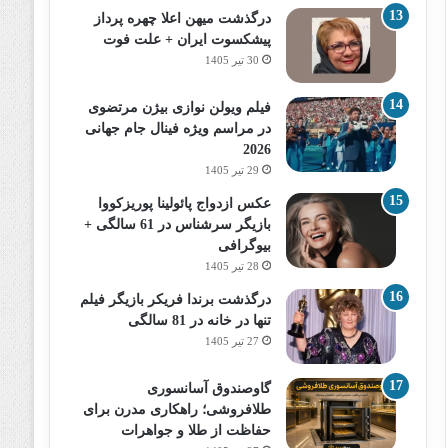
درگذشت میهن اعلا چهره پرداز
پیشکسوت ایران + علت فوت
30 تیر 1405
فیلم ویولن نوازی بیژن مرتضوی
در مراسم ویژه فینال جام جهانی
2026
29 تیر 1405
عکس ازدواج پائولینا پوریزکووا
بازیگر سرشناس در 61 سالگی +
بیوگرافی
28 تیر 1405
درگذشت برندا فریکر بازیگر فیلم
تنها در خانه در 81 سالگی
27 تیر 1405
گاوصندوق آسانسوری
طلافروشی؛ راهکاری مدرن برای
حفاظت از طلا و جواهرات