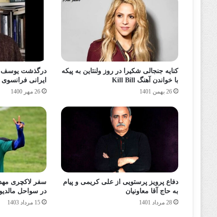
کنایه جنجالی شکیرا در روز ولنتاین به پیکه
درگذشت یوسف اس
با خواندن آهنگ Kill Bill
ایرانی فرانسوی 25 مهر 1400 + دلیل فوت
26 بهمن 1401
26 مهر 1400
دفاع پرویز پرستویی از علی کریمی و پیام
سفر لاکچری مهدی
به حاج آقا معاونیان
در سواحل مالدیو
28 مرداد 1401
15 مرداد 1403