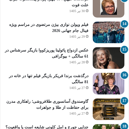
علت فوت
30 تیر 1405
فیلم ویولن نوازی بیژن مرتضوی در مراسم ویژه
فینال جام جهانی 2026
29 تیر 1405
عکس ازدواج پائولینا پوریزکووا بازیگر سرشناس در
61 سالگی + بیوگرافی
28 تیر 1405
درگذشت برندا فریکر بازیگر فیلم تنها در خانه در
81 سالگی
27 تیر 1405
گاوصندوق آسانسوری طلافروشی؛ راهکاری مدرن
برای حفاظت از طلا و جواهرات
27 تیر 1405
جدایی جورج و امل کلونی شایعه است یا واقعیت؟