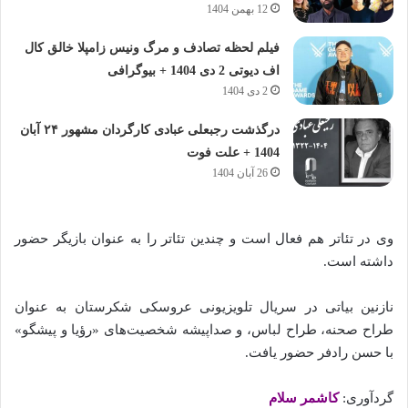
12 بهمن 1404
فیلم لحظه تصادف و مرگ ونیس زامپلا خالق کال
اف دیوتی 2 دی 1404 + بیوگرافی
2 دی 1404
درگذشت رجبعلی عبادی کارگردان مشهور ۲۴ آبان
1404 + علت فوت
26 آبان 1404
وی در تئاتر هم فعال است و چندین تئاتر را به عنوان بازیگر حضور
داشته است.
نازنین بیاتی در سریال تلویزیونی عروسکی شکرستان به عنوان
طراح صحنه، طراح لباس، و صداپیشه شخصیت‌های «رؤیا و پیشگو»
با حسن رادفر حضور یافت.
گردآوری:
کاشمر سلام