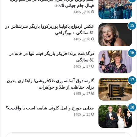
فینال جام جهانی 2026
29 تیر 1405
عکس ازدواج پائولینا پوریزکووا بازیگر سرشناس در
61 سالگی + بیوگرافی
28 تیر 1405
درگذشت برندا فریکر بازیگر فیلم تنها در خانه در
81 سالگی
27 تیر 1405
گاوصندوق آسانسوری طلافروشی؛ راهکاری مدرن
برای حفاظت از طلا و جواهرات
27 تیر 1405
جدایی جورج و امل کلونی شایعه است یا واقعیت؟
25 تیر 1405