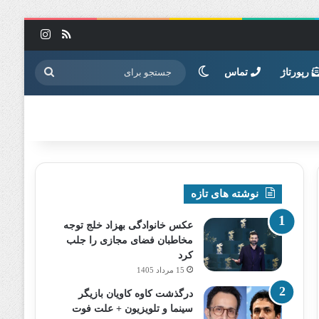
خوراک
اینستاگرا
تغییر پوسته
جستجو
رپورتاژ
تماس
برای
نوشته های تازه
عکس خانوادگی بهزاد خلج توجه
مخاطبان فضای مجازی را جلب
کرد
15 مرداد 1405
درگذشت کاوه کاویان بازیگر
سینما و تلویزیون + علت فوت