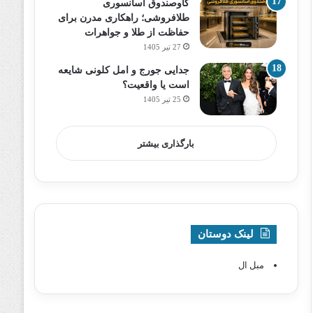
گاوصندوق آسانسوری
طلافروشی؛ راهکاری مدرن برای
حفاظت از طلا و جواهرات
27 تیر 1405
جدایی جورج و امل کلونی شایعه
است یا واقعیت؟
25 تیر 1405
بارگذاری بیشتر
لینک دوستان
مبل ال