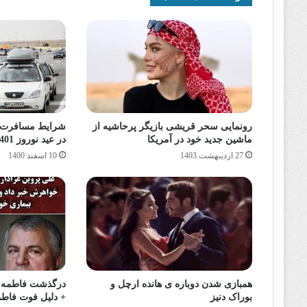
رونمایی سحر قریشی بازیگر پرحاشیه از
شرایط مسافرت ن
ماشین جدید خود در آمریکا
در عید نوروز 1401 چیست ؟
27 اردیبهشت 1403
10 اسفند 1400
همبازی شدن دوباره ی هانده ارچل و
درگذشت فاطمه پ
بوراک دنیز
+ دلیل فوت فاطم