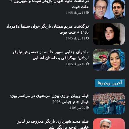
درگذشت کاوه کاویان بازیگر سینما و تلویزیون +
علت فوت
14 مرداد 1405
درگذشت مریم همتیان بازیگر جوان سینما 12مرداد
1405 + علت فوت
12 مرداد 1405
ماجرای جدایی سپهر خلسه از همسرش نیلوفر
اردلان؛ بیوگرافی و داستان آشنایی
10 مرداد 1405
آخرین ویدیوها
فیلم ویولن نوازی بیژن مرتضوی در مراسم ویژه
فینال جام جهانی 2026
29 تیر 1405
فیلم مجید شهریاری بازیگر معروف در لباس
خادمی توجه برانگیز شد