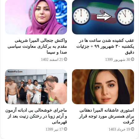
عقب کشیده شدن ساعت ها در
واکنش جنجالی المیرا شریفی
یکشنبه ۳۰ شهریور ۹۹ + جزئیات
مقدم به برکناری معاونت سیاسی
دقیق
صدا و سیما
30 شهریور 1399
21 اسفند 1402
استوری عاشقانه المیرا دهقانی
ماجرای خوشحالی بی ادبانه آزمون
برای همسرش مورد توجه قرار
و آرتم زوبا در رختکن زنیت بعد از
گرفت
قهرمانی
19 خرداد 1403
17 تیر 1399