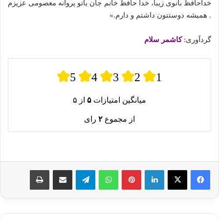
خداحافظ بانوی زیبا، خدا حافظ خانم جان باتو پروانه معصومی عزیزم
. همیشه دوستتون داشتم و دارم.»
گردآوری:
کاشمر سلام
5
4
3
2
1
میانگین امتیازات
۵
از ۵
از مجموع
۲
رای
لینکدین
پینترست
واتس آپ
تلگرام
اشتراک گذاری از طریق ایمیل
چاپ