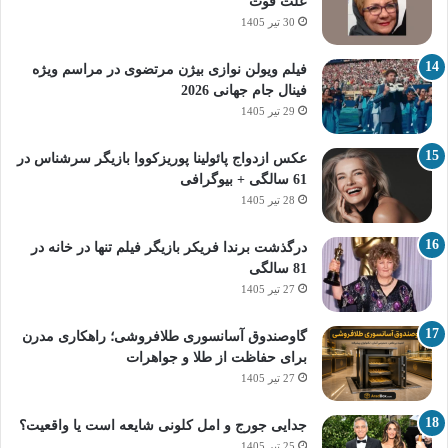
علت فوت
30 تیر 1405
فیلم ویولن نوازی بیژن مرتضوی در مراسم ویژه
فینال جام جهانی 2026
29 تیر 1405
عکس ازدواج پائولینا پوریزکووا بازیگر سرشناس در
61 سالگی + بیوگرافی
28 تیر 1405
درگذشت برندا فریکر بازیگر فیلم تنها در خانه در
81 سالگی
27 تیر 1405
گاوصندوق آسانسوری طلافروشی؛ راهکاری مدرن
برای حفاظت از طلا و جواهرات
27 تیر 1405
جدایی جورج و امل کلونی شایعه است یا واقعیت؟
25 تیر 1405