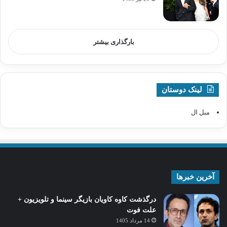
بارگذاری بیشتر
لینک دوستان
مبل ال
آخرین خبرها
درگذشت کاوه کاویان بازیگر سینما و تلویزیون +
علت فوت
14 مرداد 1405