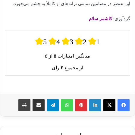
این عنصر در مضامین تمامی ترانه‌های او کاملاً به چشم می‌خورد.
گردآوری:
کاشمر سلام
5
4
3
2
1
میانگین امتیازات
۵
از ۵
از مجموع
۲
رای
لینکدین
پینترست
واتس آپ
تلگرام
اشتراک گذاری از طریق ایمیل
چاپ