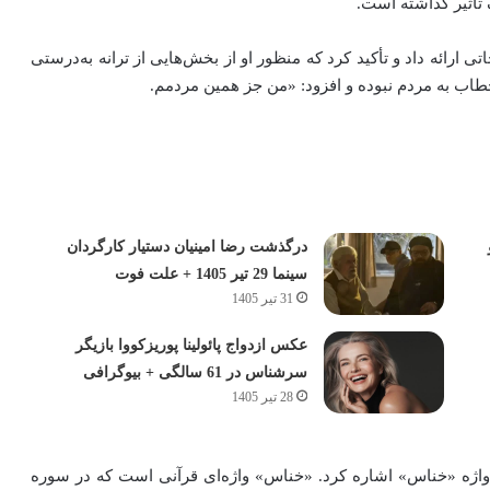
تأثیر گذاشته است.
 ارائه داد و تأکید کرد که منظور او از بخش‌هایی از ترانه به‌درستی
ب به مردم نبوده و افزود: «من جز همین مردمم.
درگذشت رضا امینیان دستیار کارگردان
سینما 29 تیر 1405 + علت فوت
31 تیر 1405
عکس ازدواج پائولینا پوریزکووا بازیگر
سرشناس در 61 سالگی + بیوگرافی
28 تیر 1405
واژه «خناس» اشاره کرد. «خناس» واژه‌ای قرآنی است که در سوره