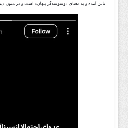
ناس آمده و به معنای «وسوسه‌گر پنهان» است و در متون دین