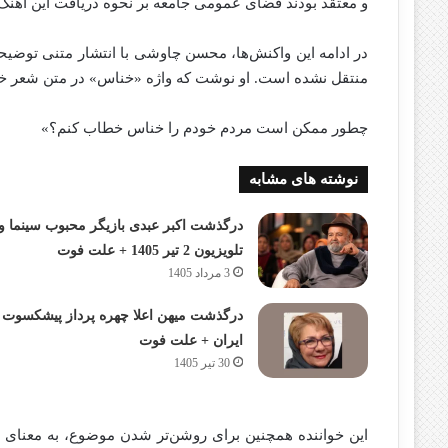
و معتقد بودند فضای عمومی جامعه بر نحوه دریافت این آهنگ 
در ادامه این واکنش‌ها، محسن چاوشی با انتشار متنی توضیحاتی
منتقل نشده است. او نوشت که واژه «خناس» در متن شعر خطا
چطور ممکن است مردم خودم را خناس خطاب کنم؟»
نوشته های مشابه
درگذشت اکبر عبدی بازیگر محبوب سینما و
تلویزیون 2 تیر 1405 + علت فوت
3 مرداد 1405
درگذشت میهن اعلا چهره پرداز پیشکسوت
ایران + علت فوت
30 تیر 1405
این خواننده همچنین برای روشن‌تر شدن موضوع، به معنای 