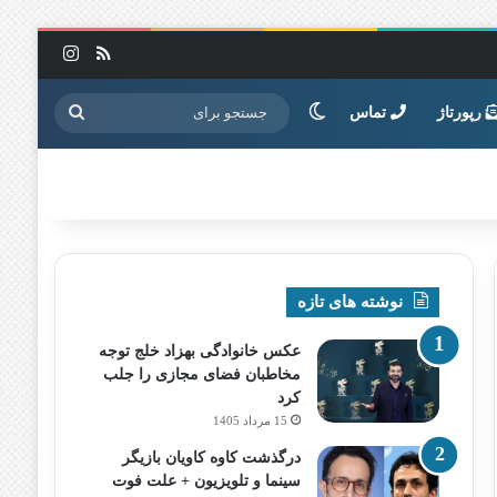
خوراک
اینستاگرا
تغییر پوسته
جستجو
رپورتاژ
تماس
برای
نوشته های تازه
عکس خانوادگی بهزاد خلج توجه
مخاطبان فضای مجازی را جلب
کرد
15 مرداد 1405
درگذشت کاوه کاویان بازیگر
سینما و تلویزیون + علت فوت