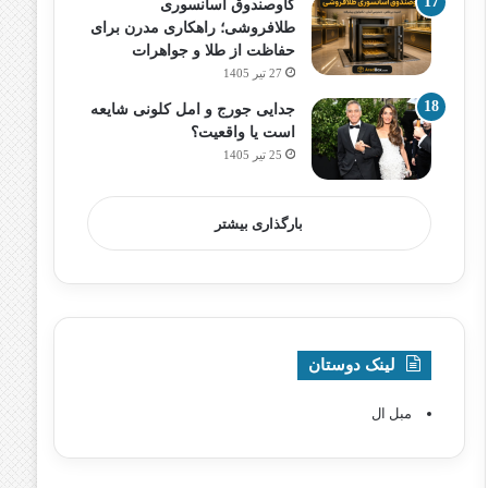
گاوصندوق آسانسوری
طلافروشی؛ راهکاری مدرن برای
حفاظت از طلا و جواهرات
27 تیر 1405
جدایی جورج و امل کلونی شایعه
است یا واقعیت؟
25 تیر 1405
بارگذاری بیشتر
لینک دوستان
مبل ال