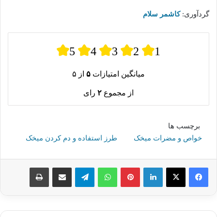
گردآوری:
کاشمر سلام
5
4
3
2
1
میانگین امتیازات
۵
از ۵
از مجموع
۲
رای
برچسب ها
خواص و مضرات میخک
طرز استفاده و دم کردن میخک
لینکدین
پینترست
واتس آپ
تلگرام
اشتراک گذاری از طریق ایمیل
چاپ