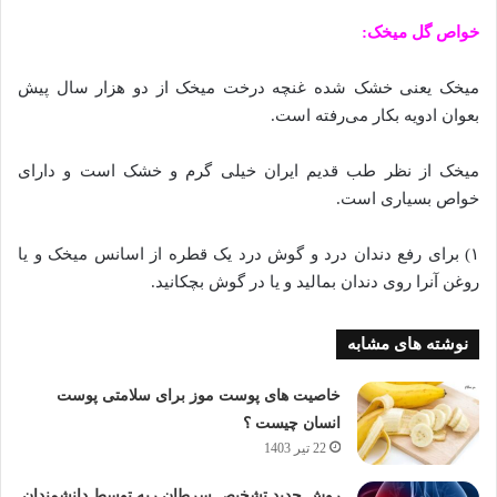
خواص گل میخک:
میخک یعنی خشک شده غنچه درخت میخک از دو هزار سال پیش
بعوان ادویه بکار می‌رفته است.
میخک از نظر طب قدیم ایران خیلی گرم و خشک است و دارای
خواص بسیاری است.
۱) برای رفع دندان درد و گوش درد یک قطره از اسانس میخک و یا
روغن آنرا روی دندان بمالید و یا در گوش بچکانید.
نوشته های مشابه
خاصیت های پوست موز برای سلامتی پوست
انسان چیست ؟
22 تیر 1403
روش جدید تشخیص سرطان ریه توسط دانشمندان