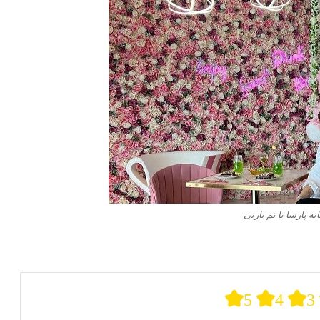
نه پارسا با تم باربی
5
4
3