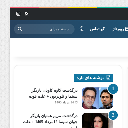
خوراک
اینستاگرا
تغییر پوسته
جستجو
رپورتاژ
تماس
برای
نوشته های تازه
درگذشت کاوه کاویان بازیگر
سینما و تلویزیون + علت فوت
14 مرداد 1405
درگذشت مریم همتیان بازیگر
جوان سینما 12مرداد 1405 + علت
فوت