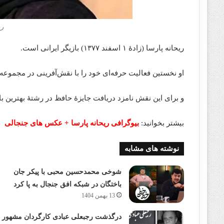
ری
ریحانه پارسا (زادهٔ ۱ اسفند ۱۳۷۷) بازیگر ایرانی است.
او نخستین فعالیت حرفه‌ای خود را با نقش‌آفرینی در مجموعه پدر (۱۳۹۷) آغا
و برای این نقش نامزد دریافت جایزۀ حافظ در رشتهٔ بهترین با
بیشتر بخوانید:
بیوگرافی ریحانه پارسا + عکس های جنجالی
نوشته های مشابه
شوخی محمدحسین محبی با پیکر جان
باختگان در شبکه افق جنجال به پا کرد
13 بهمن 1404
درگذشت رجبعلی عبادی کارگردان مشهور