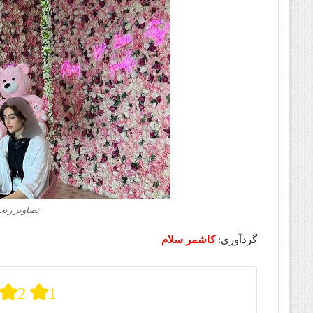
تصاویر ریحا
گردآوری:
کاشمر سلام
2
1