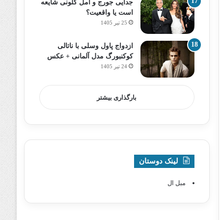
جدایی جورج و امل کلونی شایعه
است یا واقعیت؟
25 تیر 1405
ازدواج پاول وسلی با ناتالی
کوکنبورگ مدل آلمانی + عکس
24 تیر 1405
بارگذاری بیشتر
لینک دوستان
مبل ال