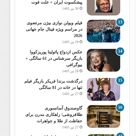
پیشکسوت ایران + علت فوت
30 تیر 1405
فیلم ویولن نوازی بیژن مرتضوی
در مراسم ویژه فینال جام جهانی
2026
29 تیر 1405
عکس ازدواج پائولینا پوریزکووا
بازیگر سرشناس در 61 سالگی +
بیوگرافی
28 تیر 1405
درگذشت برندا فریکر بازیگر فیلم
تنها در خانه در 81 سالگی
27 تیر 1405
گاوصندوق آسانسوری
طلافروشی؛ راهکاری مدرن برای
حفاظت از طلا و جواهرات
27 تیر 1405