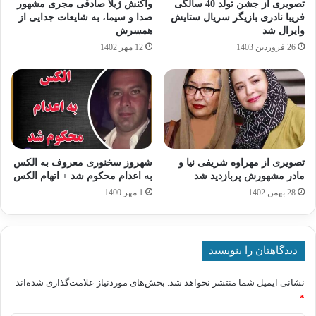
تصویری از جشن تولد 40 سالگی
واکنش ژیلا صادقی مجری مشهور
فریبا نادری بازیگر سریال ستایش
صدا و سیما، به شایعات جدایی از
وایرال شد
همسرش
26 فروردین 1403
12 مهر 1402
تصویری از مهراوه شریفی‌ نیا و
شهروز سخنوری معروف به الکس
مادر مشهورش پربازدید شد
به اعدام محکوم شد + اتهام الکس
28 بهمن 1402
1 مهر 1400
دیدگاهتان را بنویسید
نشانی ایمیل شما منتشر نخواهد شد.
بخش‌های موردنیاز علامت‌گذاری شده‌اند
*