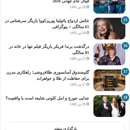
فینال جام جهانی 2026
29 تیر 1405
عکس ازدواج پائولینا پوریزکووا بازیگر سرشناس در
61 سالگی + بیوگرافی
28 تیر 1405
درگذشت برندا فریکر بازیگر فیلم تنها در خانه در
81 سالگی
27 تیر 1405
گاوصندوق آسانسوری طلافروشی؛ راهکاری مدرن
برای حفاظت از طلا و جواهرات
27 تیر 1405
جدایی جورج و امل کلونی شایعه است یا واقعیت؟
25 تیر 1405
بارگذاری بیشتر