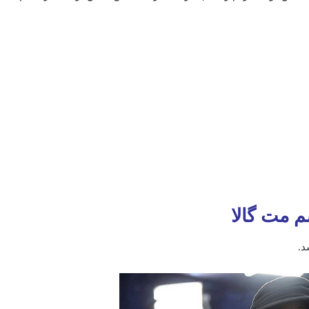
مت‌ گالا
د.