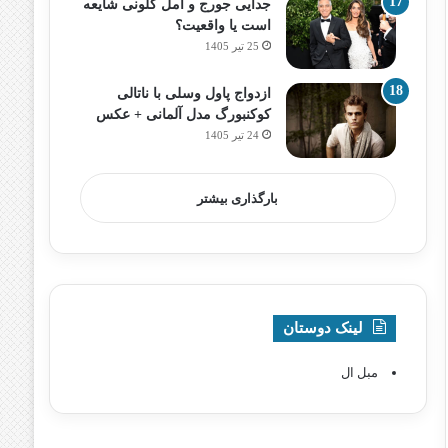
جدایی جورج و امل کلونی شایعه
است یا واقعیت؟
25 تیر 1405
ازدواج پاول وسلی با ناتالی
کوکنبورگ مدل آلمانی + عکس
24 تیر 1405
بارگذاری بیشتر
لینک دوستان
مبل ال