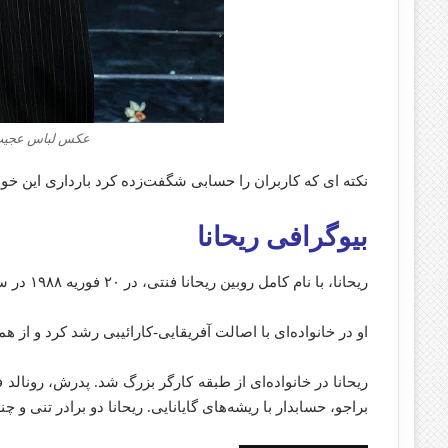
عکس لباس عجیب ر
نکته‌ ای که کاربران را حسابی شگفت‌زده کرد بارداری این خو
بیوگرافی ریحانا
ریحانا،
با
نام
کامل
روبین
ریحانا
فنتی،
در
۲۰
فوریه
۱۹۸۸
در
س
او
در
خانواده‌ای
با
اصالت
آفریقایی-
کارائیبی
رشد
کرد
و
از
هم
ریحانا در خانواده‌ای از طبقه کارگر بزرگ شد. پدرش، رونالد فن
براجو، حسابدار با ریشه‌های گایانایی. ریحانا دو برادر تنی و چن