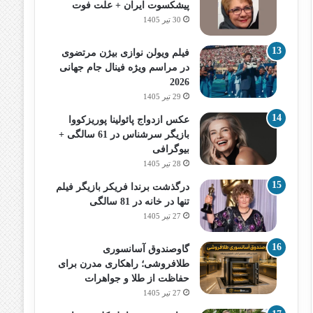
پیشکسوت ایران + علت فوت
30 تیر 1405
فیلم ویولن نوازی بیژن مرتضوی
در مراسم ویژه فینال جام جهانی
2026
29 تیر 1405
عکس ازدواج پائولینا پوریزکووا
بازیگر سرشناس در 61 سالگی +
بیوگرافی
28 تیر 1405
درگذشت برندا فریکر بازیگر فیلم
تنها در خانه در 81 سالگی
27 تیر 1405
گاوصندوق آسانسوری
طلافروشی؛ راهکاری مدرن برای
حفاظت از طلا و جواهرات
27 تیر 1405