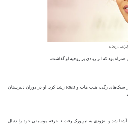
گرافی ریحانا
 همراه بود که اثر زیادی بر روحیه او گذاشت.
ریحانا از کودکی علاقه زیادی به موسیقی داشت و تحت تأثیر سبک‌های رگی، هیپ هاپ و R&B رشد کرد. او در دوران دبیرستان
.
آشنا
شد
و
به‌زودی
به
نیویورک
رفت
تا
حرفه
موسیقی
خود
را
دنبال