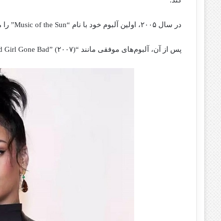
کند.
در
سال
۲۰۰۵،
اولین
آلبوم
خود
با
نام “
Sun”
the
of
Music
را
م
پس
از
آن،
آلبوم‌های
موفقی
مانند “
۲۰۰۷)
Bad” (
Gone
Girl
d