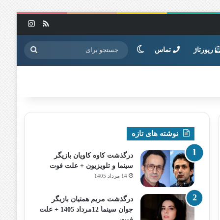
خوراک
اینستاگرا
تغییر پوسته
جستجو
رپورتاژ
تماس
برای
نوشته های تازه
درگذشت کاوه کاویان بازیگر
سینما و تلویزیون + علت فوت
14 مرداد 1405
درگذشت مریم همتیان بازیگر
جوان سینما 12مرداد 1405 + علت
فوت