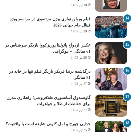
30 تیر 1405
فیلم ویولن نوازی بیژن مرتضوی در مراسم ویژه
فینال جام جهانی 2026
29 تیر 1405
عکس ازدواج پائولینا پوریزکووا بازیگر سرشناس در
61 سالگی + بیوگرافی
28 تیر 1405
درگذشت برندا فریکر بازیگر فیلم تنها در خانه در
81 سالگی
27 تیر 1405
گاوصندوق آسانسوری طلافروشی؛ راهکاری مدرن
برای حفاظت از طلا و جواهرات
27 تیر 1405
جدایی جورج و امل کلونی شایعه است یا واقعیت؟
25 تیر 1405