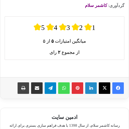
گردآوری:
کاشمر سلام
5
4
3
2
1
میانگین امتیازات
۵
از ۵
از مجموع
۲
رای
لینکدین
پینترست
واتس آپ
تلگرام
اشتراک گذاری از طریق ایمیل
چاپ
ادمین سایت
رسانه کاشمر سلام، از سال 1398 با هدف فراهم سازی بستری برای ارائه