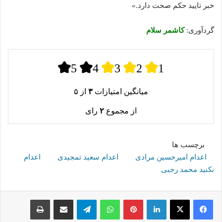
خبر تایید حکم صحت دارد.»
گردآوری:
کاشمر سلام
5
4
3
2
1
میانگین امتیازات
۳
از ۵
از مجموع
۲
رای
برچسب ها
اعدام امیرحسین مرادی
اعدام سعید تمجیدی
اعدام
نکنید محمد رجبی
لینکدین
پینترست
واتس آپ
تلگرام
اشتراک گذاری از طریق ایمیل
چاپ