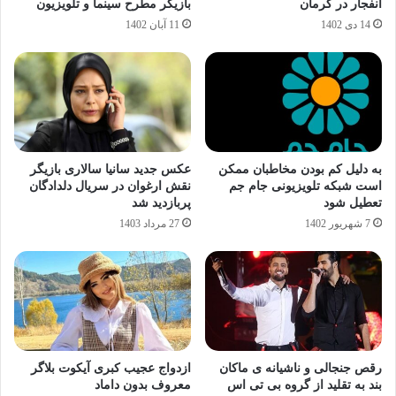
انفجار در کرمان
بازیگر مطرح سینما و تلویزیون
14 دی 1402
11 آبان 1402
به دلیل کم بودن مخاطبان ممکن
عکس جدید سانیا سالاری بازیگر
است شبکه تلویزیونی جام جم
نقش ارغوان در سریال دلدادگان
تعطیل شود
پربازدید شد
7 شهریور 1402
27 مرداد 1403
رقص جنجالی و ناشیانه ی ماکان
ازدواج عجیب کبری آیکوت بلاگر
بند به تقلید از گروه بی تی اس
معروف بدون داماد