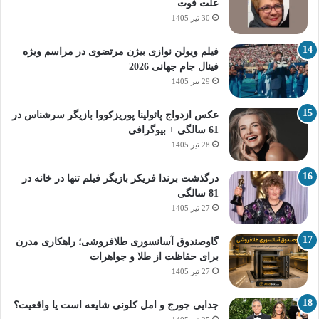
علت فوت
30 تیر 1405
فیلم ویولن نوازی بیژن مرتضوی در مراسم ویژه
فینال جام جهانی 2026
29 تیر 1405
عکس ازدواج پائولینا پوریزکووا بازیگر سرشناس در
61 سالگی + بیوگرافی
28 تیر 1405
درگذشت برندا فریکر بازیگر فیلم تنها در خانه در
81 سالگی
27 تیر 1405
گاوصندوق آسانسوری طلافروشی؛ راهکاری مدرن
برای حفاظت از طلا و جواهرات
27 تیر 1405
جدایی جورج و امل کلونی شایعه است یا واقعیت؟