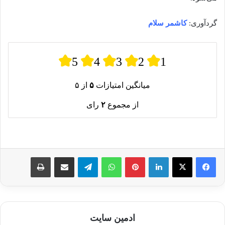
گردآوری:
کاشمر سلام
5
4
3
2
1
میانگین امتیازات
۵
از ۵
از مجموع
۲
رای
لینکدین
پینترست
واتس آپ
تلگرام
اشتراک گذاری از طریق ایمیل
چاپ
ادمین سایت