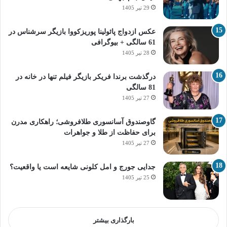
29 تیر 1405
عکس ازدواج پائولینا پوریزکووا بازیگر سرشناس در
61 سالگی + بیوگرافی
28 تیر 1405
درگذشت برندا فریکر بازیگر فیلم تنها در خانه در
81 سالگی
27 تیر 1405
گاوصندوق آسانسوری طلافروشی؛ راهکاری مدرن
برای حفاظت از طلا و جواهرات
27 تیر 1405
جدایی جورج و امل کلونی شایعه است یا واقعیت؟
25 تیر 1405
بارگذاری بیشتر