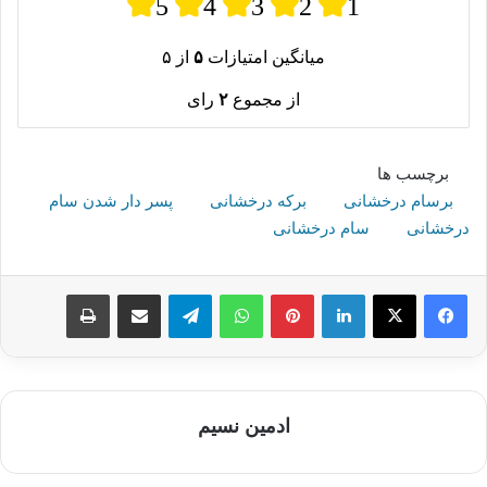
5
4
3
2
1
میانگین امتیازات
۵
از ۵
از مجموع
۲
رای
برچسب ها
برسام درخشانی
برکه درخشانی
پسر دار شدن سام
درخشانی
سام درخشانی
لینکدین
پینترست
واتس آپ
تلگرام
اشتراک گذاری از طریق ایمیل
چاپ
ادمین نسیم