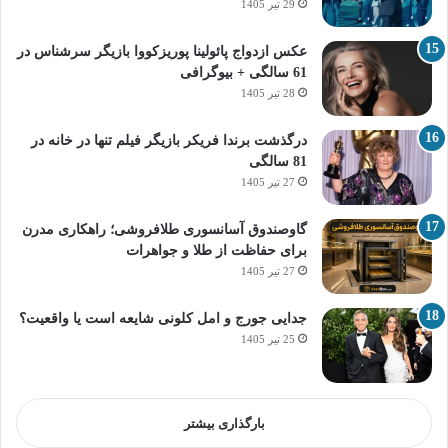
29 تیر 1405
عکس ازدواج پائولینا پوریزکووا بازیگر سرشناس در
61 سالگی + بیوگرافی
28 تیر 1405
درگذشت برندا فریکر بازیگر فیلم تنها در خانه در
81 سالگی
27 تیر 1405
گاوصندوق آسانسوری طلافروشی؛ راهکاری مدرن
برای حفاظت از طلا و جواهرات
27 تیر 1405
جدایی جورج و امل کلونی شایعه است یا واقعیت؟
25 تیر 1405
بارگذاری بیشتر