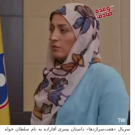
سریال «هفت‌سر‌اژد‌ها» داستان پسری آقازاده به نام سلطان خواه