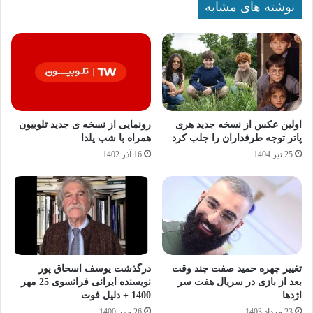
نوشته های مشابه
اولین عکس از نسخه جدید هری
رونمایی از نسخه ی جدید تلوبیون
پاتر توجه طرفداران را جلب کرد
همراه با شب یلدا
25 تیر 1404
16 آذر 1402
تغییر چهره حمید صفت چند وقت
درگذشت یوسف اسحاق پور
بعد از بازی در سریال هفت سر
نویسنده ایرانی فرانسوی 25 مهر
اژدها
1400 + دلیل فوت
23 مرداد 1403
26 مهر 1400