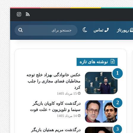
خوراک
اینستاگرا
تغییر پوسته
جستجو
رپورتاژ
تماس
برای
نوشته های تازه
عکس خانوادگی بهزاد خلج توجه
مخاطبان فضای مجازی را جلب
کرد
15 مرداد 1405
درگذشت کاوه کاویان بازیگر
سینما و تلویزیون + علت فوت
14 مرداد 1405
درگذشت مریم همتیان بازیگر