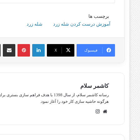
برچسب ها
آموزش درست کردن شله زرد
شله زرد
لینکدین
پینترست
اشتراک گذا
فیسبوک
X
کاشمر سلام
رسانه کاشمر سلام، از سال 1398 با هدف ف
هرگونه حاشیه سازی کار خود را آغاز نمود.
وبسایت
اینستاگرام