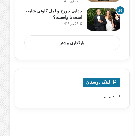
27 تیر 1405
جدایی جورج و امل کلونی شایعه
است یا واقعیت؟
25 تیر 1405
بارگذاری بیشتر
لینک دوستان
مبل ال