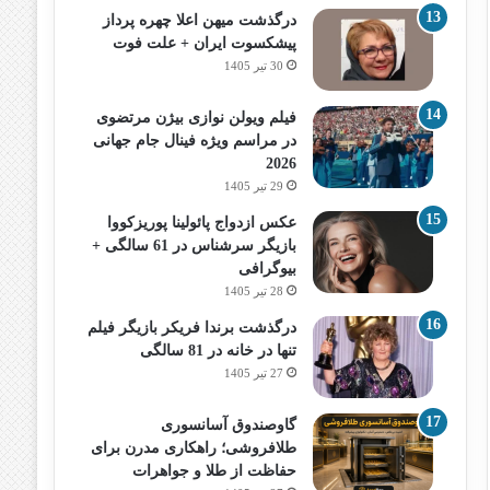
درگذشت میهن اعلا چهره پرداز
پیشکسوت ایران + علت فوت
30 تیر 1405
فیلم ویولن نوازی بیژن مرتضوی
در مراسم ویژه فینال جام جهانی
2026
29 تیر 1405
عکس ازدواج پائولینا پوریزکووا
بازیگر سرشناس در 61 سالگی +
بیوگرافی
28 تیر 1405
درگذشت برندا فریکر بازیگر فیلم
تنها در خانه در 81 سالگی
27 تیر 1405
گاوصندوق آسانسوری
طلافروشی؛ راهکاری مدرن برای
حفاظت از طلا و جواهرات