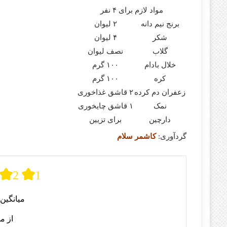
مواد لازم برای ۴ نفر
برنج نیم دانه
۲ لیوان
شکر
۴ لیوان
گلاب
نصف لیوان
خلال بادام
۱۰۰ گرم
کره
۱۰۰ گرم
زعفران دم کرده
۲ قاشق غذاخوری
نمک
۱ قاشق چایخوری
دارچین
برای تزیین
گردآوری:
کاشمر سلام
2
1
میانگین 
از م