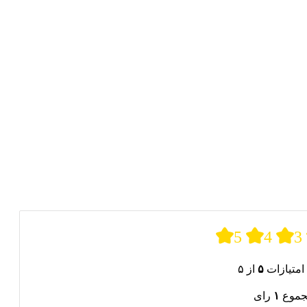
5
4
3
امتیازات
۵
از ۵
جموع
۱
رای