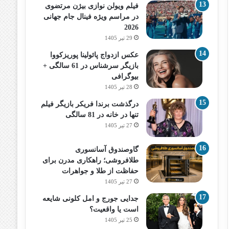
فیلم ویولن نوازی بیژن مرتضوی
در مراسم ویژه فینال جام جهانی
2026
29 تیر 1405
عکس ازدواج پائولینا پوریزکووا
بازیگر سرشناس در 61 سالگی +
بیوگرافی
28 تیر 1405
درگذشت برندا فریکر بازیگر فیلم
تنها در خانه در 81 سالگی
27 تیر 1405
گاوصندوق آسانسوری
طلافروشی؛ راهکاری مدرن برای
حفاظت از طلا و جواهرات
27 تیر 1405
جدایی جورج و امل کلونی شایعه
است یا واقعیت؟
25 تیر 1405