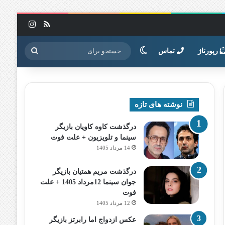
خوراک
اینستاگرا
تغییر پوسته
جستجو
رپورتاژ
تماس
برای
نوشته های تازه
درگذشت کاوه کاویان بازیگر
سینما و تلویزیون + علت فوت
14 مرداد 1405
درگذشت مریم همتیان بازیگر
جوان سینما 12مرداد 1405 + علت
فوت
12 مرداد 1405
عکس ازدواج اما رابرتز بازیگر