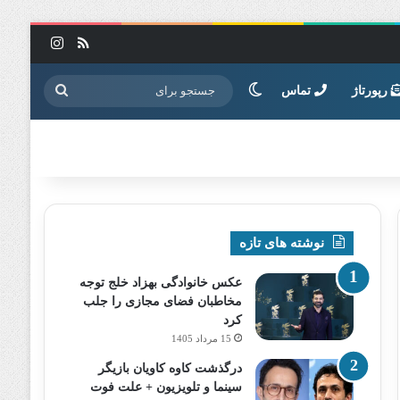
خوراک
اینستاگرا
تغییر پوسته
جستجو
رپورتاژ
تماس
برای
نوشته های تازه
عکس خانوادگی بهزاد خلج توجه
مخاطبان فضای مجازی را جلب
کرد
15 مرداد 1405
درگذشت کاوه کاویان بازیگر
سینما و تلویزیون + علت فوت