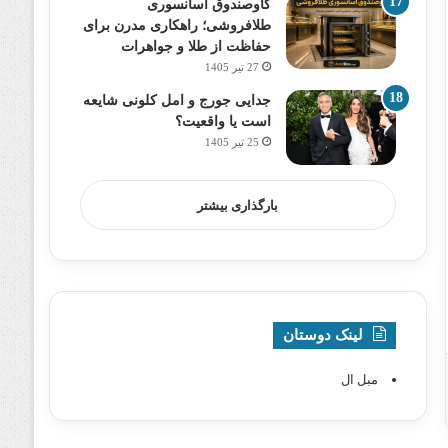
گاوصندوق آسانسوری
طلافروشی؛ راهکاری مدرن برای
حفاظت از طلا و جواهرات
27 تیر 1405
جدایی جورج و امل کلونی شایعه
است یا واقعیت؟
25 تیر 1405
بارگذاری بیشتر
لینک دوستان
مبل ال