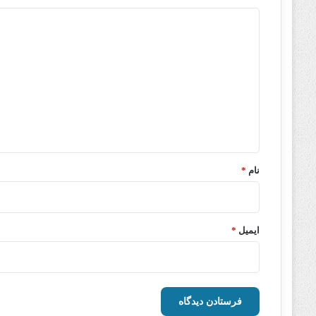
د
ی
د
گ
ا
ه
*
نام
*
ایمیل
*