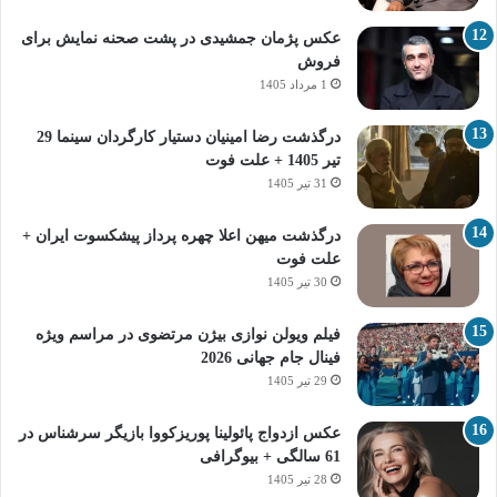
عکس پژمان جمشیدی در پشت صحنه نمایش برای
فروش
1 مرداد 1405
درگذشت رضا امینیان دستیار کارگردان سینما 29
تیر 1405 + علت فوت
31 تیر 1405
درگذشت میهن اعلا چهره پرداز پیشکسوت ایران +
علت فوت
30 تیر 1405
فیلم ویولن نوازی بیژن مرتضوی در مراسم ویژه
فینال جام جهانی 2026
29 تیر 1405
عکس ازدواج پائولینا پوریزکووا بازیگر سرشناس در
61 سالگی + بیوگرافی
28 تیر 1405