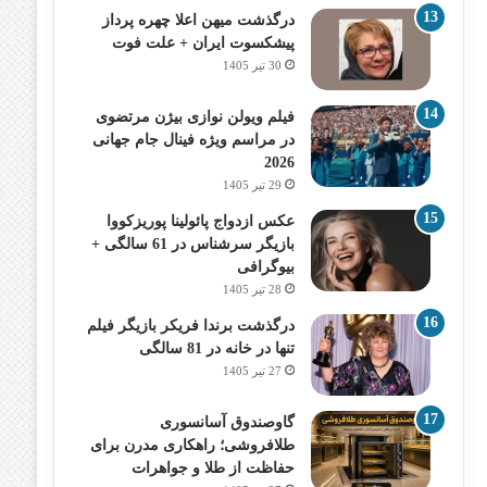
درگذشت میهن اعلا چهره پرداز
پیشکسوت ایران + علت فوت
30 تیر 1405
فیلم ویولن نوازی بیژن مرتضوی
در مراسم ویژه فینال جام جهانی
2026
29 تیر 1405
عکس ازدواج پائولینا پوریزکووا
بازیگر سرشناس در 61 سالگی +
بیوگرافی
28 تیر 1405
درگذشت برندا فریکر بازیگر فیلم
تنها در خانه در 81 سالگی
27 تیر 1405
گاوصندوق آسانسوری
طلافروشی؛ راهکاری مدرن برای
حفاظت از طلا و جواهرات