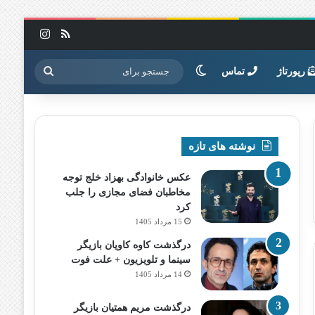
خوراک
اینستاگرا
تغییر پوسته
جستجو
رپورتاژ
تماس
برای
نوشته های تازه
عکس خانوادگی بهزاد خلج توجه
مخاطبان فضای مجازی را جلب
کرد
15 مرداد 1405
درگذشت کاوه کاویان بازیگر
سینما و تلویزیون + علت فوت
14 مرداد 1405
درگذشت مریم همتیان بازیگر