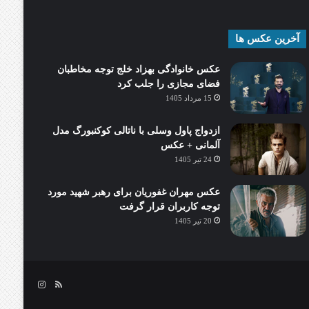
آخرین عکس ها
عکس خانوادگی بهزاد خلج توجه مخاطبان
فضای مجازی را جلب کرد
15 مرداد 1405
ازدواج پاول وسلی با ناتالی کوکنبورگ مدل
آلمانی + عکس
24 تیر 1405
عکس مهران غفوریان برای رهبر شهید مورد
توجه کاربران قرار گرفت
20 تیر 1405
خوراک
اینستاگرام