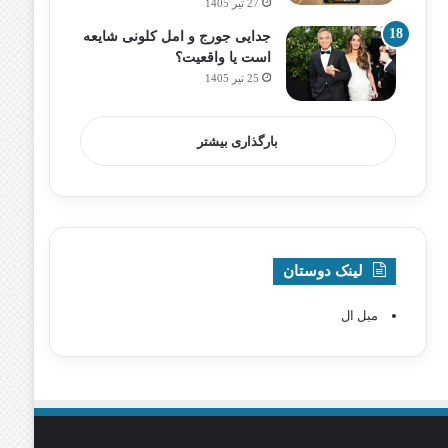
27 تیر 1405
جدایی جورج و امل کلونی شایعه
است یا واقعیت؟
25 تیر 1405
بارگذاری بیشتر
لینک دوستان
مبل ال