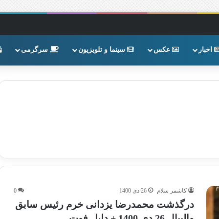
اخبار
عکس
سینما و تلویزیون
سرگرمی
کاشمر سلام
26 دی 1400
0
درگذشت محمدرضا یزدانی خرم رئیس سابق
والیبال 26 دی 1400 + دلیل فوت