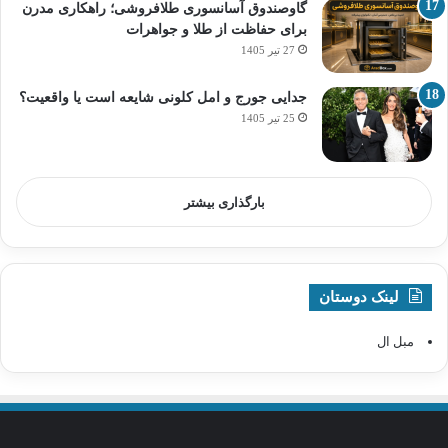
گاوصندوق آسانسوری طلافروشی؛ راهکاری مدرن
برای حفاظت از طلا و جواهرات
27 تیر 1405
جدایی جورج و امل کلونی شایعه است یا واقعیت؟
25 تیر 1405
بارگذاری بیشتر
لینک دوستان
مبل ال