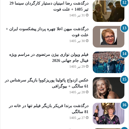
درگذشت رضا امینیان دستیار کارگردان سینما 29
تیر 1405 + علت فوت
31 تیر 1405
درگذشت میهن اعلا چهره پرداز پیشکسوت ایران +
علت فوت
30 تیر 1405
فیلم ویولن نوازی بیژن مرتضوی در مراسم ویژه
فینال جام جهانی 2026
29 تیر 1405
عکس ازدواج پائولینا پوریزکووا بازیگر سرشناس در
61 سالگی + بیوگرافی
28 تیر 1405
درگذشت برندا فریکر بازیگر فیلم تنها در خانه در
81 سالگی
27 تیر 1405