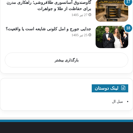
گاوصندوق آسانسوری طلافروشی؛ راهکاری مدرن
برای حفاظت از طلا و جواهرات
27 تیر 1405
جدایی جورج و امل کلونی شایعه است یا واقعیت؟
25 تیر 1405
بارگذاری بیشتر
لینک دوستان
مبل ال