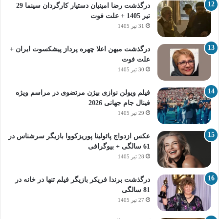
درگذشت رضا امینیان دستیار کارگردان سینما 29
تیر 1405 + علت فوت
31 تیر 1405
درگذشت میهن اعلا چهره پرداز پیشکسوت ایران +
علت فوت
30 تیر 1405
فیلم ویولن نوازی بیژن مرتضوی در مراسم ویژه
فینال جام جهانی 2026
29 تیر 1405
عکس ازدواج پائولینا پوریزکووا بازیگر سرشناس در
61 سالگی + بیوگرافی
28 تیر 1405
درگذشت برندا فریکر بازیگر فیلم تنها در خانه در
81 سالگی
27 تیر 1405