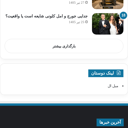
27 تیر 1405
جدایی جورج و امل کلونی شایعه است یا واقعیت؟
25 تیر 1405
بارگذاری بیشتر
لینک دوستان
مبل ال
آخرین خبرها