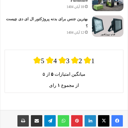
Furniture
18 آبان 1404
بهترین جنس برای بدنه پروژکتور ال ای دی چیست
؟
12 آبان 1404
5
4
3
2
1
میانگین امتیازات
۵
از ۵
از مجموع
۱
رای
لینکدین
پینترست
واتس آپ
تلگرام
اشتراک گذاری از طریق ایمیل
چاپ