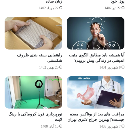
پول خود
زبان ساده
22 تیر 1402
22 مرداد 1402
آیا همیشه باید مطابق الگوی مثبت
راهنمایی بسته بندی ظروف
اندیشی در زندگی پیش برویم؟
شکستنی
8 شهریور 1401
25 بهمن 1402
مراقبت های بعد از بوتاکس معده
نورپردازی فون کروماکی با رینگ
چیست؟| بهترین جراح لاغری تهران
لایت
7 شهریور 1403
15 آبان 1400