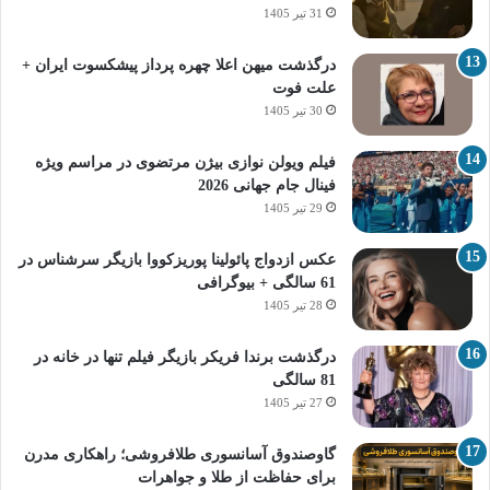
31 تیر 1405
درگذشت میهن اعلا چهره پرداز پیشکسوت ایران +
علت فوت
30 تیر 1405
فیلم ویولن نوازی بیژن مرتضوی در مراسم ویژه
فینال جام جهانی 2026
29 تیر 1405
عکس ازدواج پائولینا پوریزکووا بازیگر سرشناس در
61 سالگی + بیوگرافی
28 تیر 1405
درگذشت برندا فریکر بازیگر فیلم تنها در خانه در
81 سالگی
27 تیر 1405
گاوصندوق آسانسوری طلافروشی؛ راهکاری مدرن
برای حفاظت از طلا و جواهرات