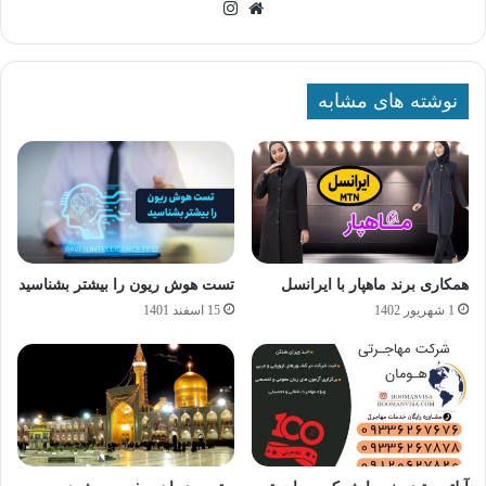
وبسایت
اینستاگرام
نوشته های مشابه
همکاری برند ماهپار با ایرانسل
تست هوش ریون را بیشتر بشناسید
1 شهریور 1402
15 اسفند 1401