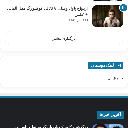
ازدواج پاول وسلی با ناتالی کوکنبورگ مدل آلمانی
+ عکس
24 تیر 1405
بارگذاری بیشتر
لینک دوستان
مبل ال
آخرین خبرها
درگذشت کاوه کاویان بازیگر سینما و تلویزیون +