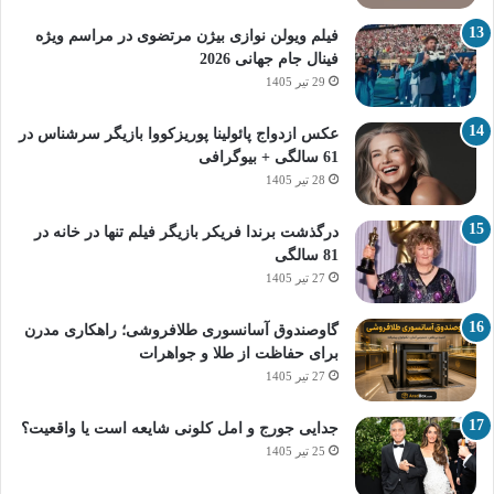
فیلم ویولن نوازی بیژن مرتضوی در مراسم ویژه
فینال جام جهانی 2026
29 تیر 1405
عکس ازدواج پائولینا پوریزکووا بازیگر سرشناس در
61 سالگی + بیوگرافی
28 تیر 1405
درگذشت برندا فریکر بازیگر فیلم تنها در خانه در
81 سالگی
27 تیر 1405
گاوصندوق آسانسوری طلافروشی؛ راهکاری مدرن
برای حفاظت از طلا و جواهرات
27 تیر 1405
جدایی جورج و امل کلونی شایعه است یا واقعیت؟
25 تیر 1405