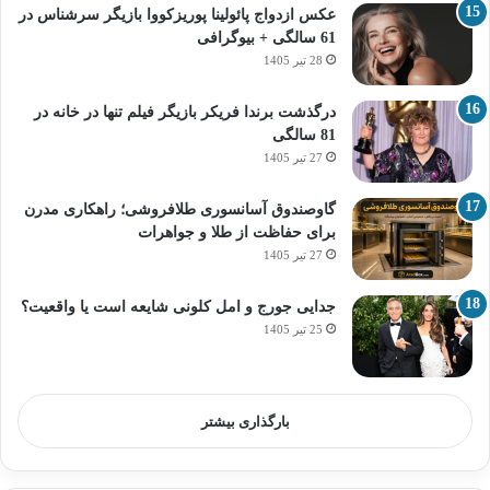
عکس ازدواج پائولینا پوریزکووا بازیگر سرشناس در
61 سالگی + بیوگرافی
28 تیر 1405
درگذشت برندا فریکر بازیگر فیلم تنها در خانه در
81 سالگی
27 تیر 1405
گاوصندوق آسانسوری طلافروشی؛ راهکاری مدرن
برای حفاظت از طلا و جواهرات
27 تیر 1405
جدایی جورج و امل کلونی شایعه است یا واقعیت؟
25 تیر 1405
بارگذاری بیشتر