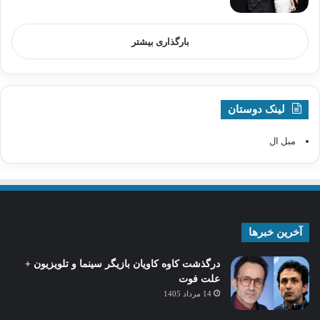
بارگذاری بیشتر
لینک دوستان
مبل ال
آخرین خبرها
درگذشت کاوه کاویان بازیگر سینما و تلویزیون +
علت فوت
14 مرداد 1405