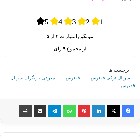
5
4
3
2
1
میانگین امتیازات
۴
از ۵
از مجموع
۹
رای
برچسب ها
سریال ترکی ققنوس
ققنوس
معرفی بازیگران سریال
ققنوس
لینکدین
پینترست
واتس آپ
تلگرام
اشتراک گذاری از طریق ایمیل
چاپ