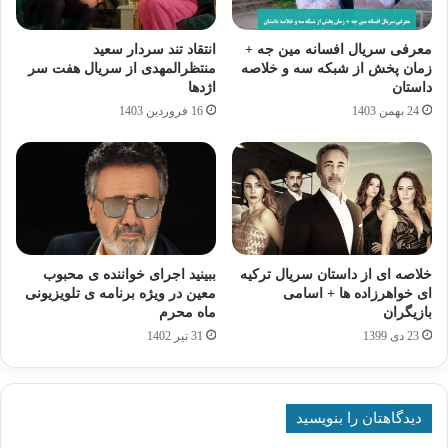
معرفی سریال افسانه مین جه +
انتقاد تند سردار سعید
زمان پخش از شبکه سه و خلاصه
منتظرالمهدی از سریال هفت سر
داستان
اژدها
24 بهمن 1403
16 فروردین 1403
خلاصه ای از داستان سریال ترکیه
ببینید اجرای خواننده ی محبوب
ای خواهرزاده ها + اسامی
معین در ویژه برنامه ی تلویزیونی
بازیگران
ماه محرم
23 دی 1399
31 تیر 1402
دیدگاهتان را بنویسید