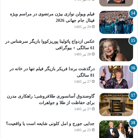
فیلم ویولن نوازی بیژن مرتضوی در مراسم ویژه
فینال جام جهانی 2026
29 تیر 1405
عکس ازدواج پائولینا پوریزکووا بازیگر سرشناس در
61 سالگی + بیوگرافی
28 تیر 1405
درگذشت برندا فریکر بازیگر فیلم تنها در خانه در
81 سالگی
27 تیر 1405
گاوصندوق آسانسوری طلافروشی؛ راهکاری مدرن
برای حفاظت از طلا و جواهرات
27 تیر 1405
جدایی جورج و امل کلونی شایعه است یا واقعیت؟
25 تیر 1405