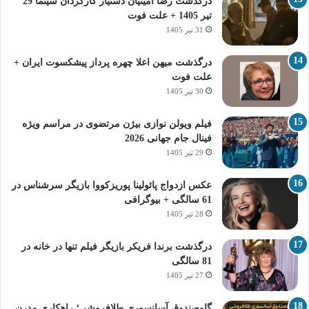
درگذشت رضا امینیان دستیار کارگردان سینما 29
تیر 1405 + علت فوت
31 تیر 1405
درگذشت میهن اعلا چهره پرداز پیشکسوت ایران +
علت فوت
30 تیر 1405
فیلم ویولن نوازی بیژن مرتضوی در مراسم ویژه
فینال جام جهانی 2026
29 تیر 1405
عکس ازدواج پائولینا پوریزکووا بازیگر سرشناس در
61 سالگی + بیوگرافی
28 تیر 1405
درگذشت برندا فریکر بازیگر فیلم تنها در خانه در
81 سالگی
27 تیر 1405
گاوصندوق آسانسوری طلافروشی؛ راهکاری مدرن