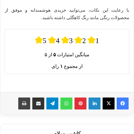
با رعایت این نکات، می‌توانید خریدی هوشمندانه و موفق از
محصولات رنگی مانند رنگ کاهگلی داشته باشید.
5
4
3
2
1
میانگین امتیازات
۵
از ۵
از مجموع
۱
رای
لینکدین
پینترست
واتس آپ
تلگرام
اشتراک گذاری از طریق ایمیل
چاپ
کاشمر سلام