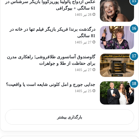
عکس ازدواج پائولینا پوریزکووا بازیگر سرشناس در
61 سالگی + بیوگرافی
28 تیر 1405
درگذشت برندا فریکر بازیگر فیلم تنها در خانه در
81 سالگی
27 تیر 1405
گاوصندوق آسانسوری طلافروشی؛ راهکاری مدرن
برای حفاظت از طلا و جواهرات
27 تیر 1405
جدایی جورج و امل کلونی شایعه است یا واقعیت؟
25 تیر 1405
بارگذاری بیشتر