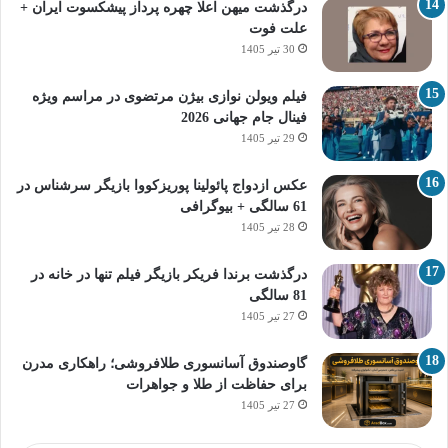
درگذشت میهن اعلا چهره پرداز پیشکسوت ایران +
علت فوت
30 تیر 1405
فیلم ویولن نوازی بیژن مرتضوی در مراسم ویژه
فینال جام جهانی 2026
29 تیر 1405
عکس ازدواج پائولینا پوریزکووا بازیگر سرشناس در
61 سالگی + بیوگرافی
28 تیر 1405
درگذشت برندا فریکر بازیگر فیلم تنها در خانه در
81 سالگی
27 تیر 1405
گاوصندوق آسانسوری طلافروشی؛ راهکاری مدرن
برای حفاظت از طلا و جواهرات
27 تیر 1405