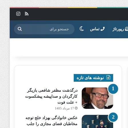
خوراک
اینستاگرا
تغییر پوسته
جستجو
رپورتاژ
تماس
برای
نوشته های تازه
درگذشت مظفر شافعی بازیگر
کارگردان و صداپیشه پیشکسوت
+ علت فوت
17 مرداد 1405
عکس خانوادگی بهزاد خلج توجه
مخاطبان فضای مجازی را جلب