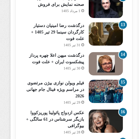
صحنه نمایش برای فروش
1 مرداد 1405
درگذشت رضا امینیان دستیار
کارگردان سینما 29 تیر 1405 +
علت فوت
31 تیر 1405
درگذشت میهن اعلا چهره پرداز
پیشکسوت ایران + علت فوت
30 تیر 1405
فیلم ویولن نوازی بیژن مرتضوی
در مراسم ویژه فینال جام جهانی
2026
29 تیر 1405
عکس ازدواج پائولینا پوریزکووا
بازیگر سرشناس در 61 سالگی +
بیوگرافی
28 تیر 1405