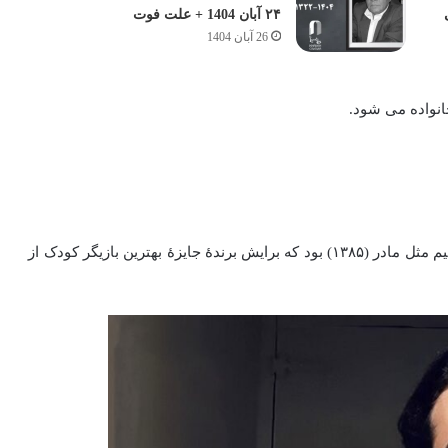
۲۴ آبان 1404 + علت فوت
26 آبان 1404
انواده می شود.
اولین حضور او بر روی پردهٔ سینما در ۱۰ سالگی و در درام میم مثل مادر (۱۳۸۵) بود که برایش برندهٔ جایزهٔ بهترین بازیگر کودک از