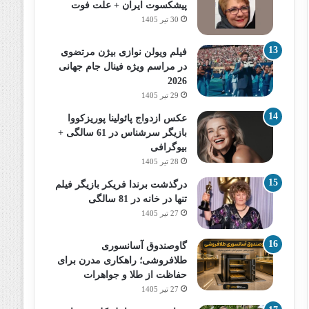
پیشکسوت ایران + علت فوت
30 تیر 1405
فیلم ویولن نوازی بیژن مرتضوی
در مراسم ویژه فینال جام جهانی
2026
29 تیر 1405
عکس ازدواج پائولینا پوریزکووا
بازیگر سرشناس در 61 سالگی +
بیوگرافی
28 تیر 1405
درگذشت برندا فریکر بازیگر فیلم
تنها در خانه در 81 سالگی
27 تیر 1405
گاوصندوق آسانسوری
طلافروشی؛ راهکاری مدرن برای
حفاظت از طلا و جواهرات
27 تیر 1405