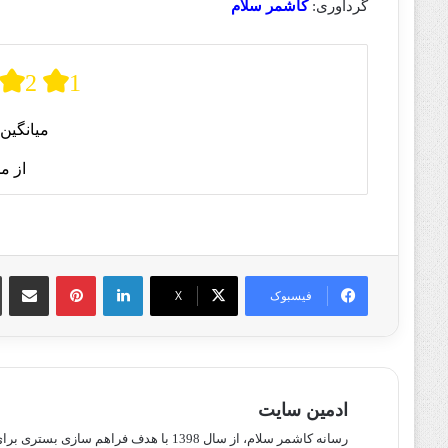
گردآوری:
کاشمر سلام
2
1
میانگین 
از م
لینکدین
پینترست
اشتراک گذا
فیسبوک
X
ادمین سایت
رسانه کاشمر سلام، از سال 1398 با هدف ف