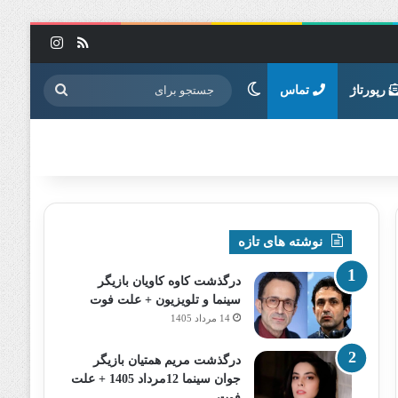
خوراک
اینستاگرا
تغییر پوسته
جستجو
رپورتاژ
تماس
برای
نوشته های تازه
درگذشت کاوه کاویان بازیگر
سینما و تلویزیون + علت فوت
14 مرداد 1405
درگذشت مریم همتیان بازیگر
جوان سینما 12مرداد 1405 + علت
فوت