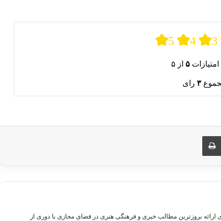
5
4
3
امتیازات
۵
از ۵
جموع
۳
رای
ری از طریق ایمیل
چاپ
راهم سازی بستری برای ارائه بروزترین مطالب خبری و فرهنگی هنری در فضای مجازی با دوری از