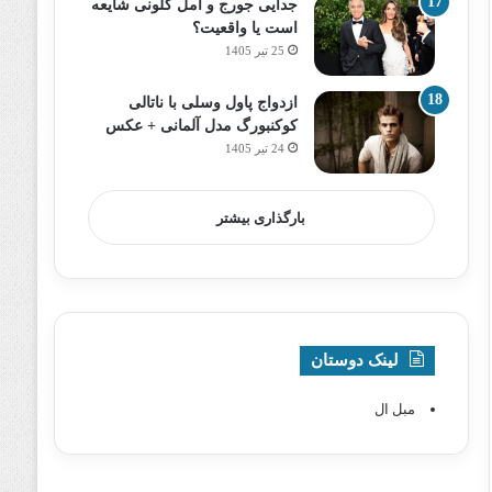
جدایی جورج و امل کلونی شایعه
است یا واقعیت؟
25 تیر 1405
ازدواج پاول وسلی با ناتالی
کوکنبورگ مدل آلمانی + عکس
24 تیر 1405
بارگذاری بیشتر
لینک دوستان
مبل ال