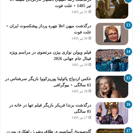
تیر 1405 + علت فوت
31 تیر 1405
درگذشت میهن اعلا چهره پرداز پیشکسوت ایران +
علت فوت
30 تیر 1405
فیلم ویولن نوازی بیژن مرتضوی در مراسم ویژه
فینال جام جهانی 2026
29 تیر 1405
عکس ازدواج پائولینا پوریزکووا بازیگر سرشناس در
61 سالگی + بیوگرافی
28 تیر 1405
درگذشت برندا فریکر بازیگر فیلم تنها در خانه در
81 سالگی
27 تیر 1405
گاوصندوق آسانسوری طلافروشی؛ راهکاری مدرن