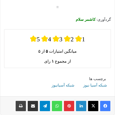
::
گردآوری:
کاشمر سلام
5
4
3
2
1
میانگین امتیازات
۵
از ۵
از مجموع
۱
رای
برچسب ها
شبکه آسیا نیوز
شبکه آسیانیوز
لینکدین
پینترست
واتس آپ
تلگرام
اشتراک گذاری از طریق ایمیل
چاپ