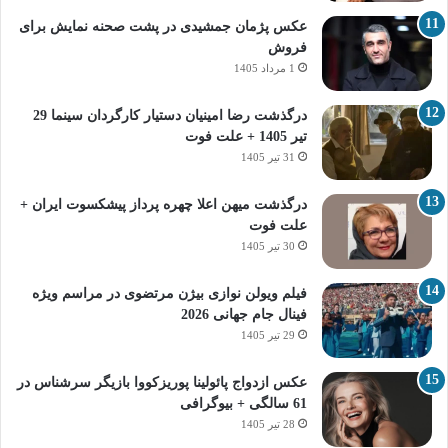
عکس پژمان جمشیدی در پشت صحنه نمایش برای
فروش
1 مرداد 1405
درگذشت رضا امینیان دستیار کارگردان سینما 29
تیر 1405 + علت فوت
31 تیر 1405
درگذشت میهن اعلا چهره پرداز پیشکسوت ایران +
علت فوت
30 تیر 1405
فیلم ویولن نوازی بیژن مرتضوی در مراسم ویژه
فینال جام جهانی 2026
29 تیر 1405
عکس ازدواج پائولینا پوریزکووا بازیگر سرشناس در
61 سالگی + بیوگرافی
28 تیر 1405