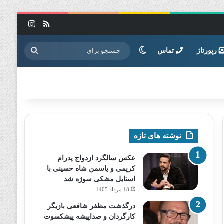
خوراک
اینستاگرا
تغییر پوسته
جستجو
رپورتاژ
تماس
برای
نوشته های تازه
عکس سالگرد ازدواج پدرام
کریمی و یاسمن شاه‌ حسینی با
استایل مشکی سوژه شد
18 مرداد 1405
درگذشت مظفر شافعی بازیگر
کارگردان و صداپیشه پیشکسوت