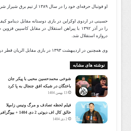
او فوتبال حرفه‌ای خود را در سال ۱۳۸۹ از تیم برق شیراز شروع کرد. وی برای این تیم تنها دو بازی انجام داد.
حسینی در اردوی اوکراین در بازی دوستانه مقابل دینامو کیف
را در آذر ۱۳۹۲ با پیراهن استقلال در مقابل کاسپی
دروازه استقلال شد.
وی همچنین در اردیبهشت ۱۳۹۳ در بازی مقابل الریان قطر در لیگ قهرمانان آسیا درون دروازه تیم استقلال ایران قرار گرفت.
نوشته های مشابه
شوخی محمدحسین محبی با پیکر جان
باختگان در شبکه افق جنجال به پا کرد
13 بهمن 1404
فیلم لحظه تصادف و مرگ ونیس زامپلا
خالق کال اف دیوتی 2 دی 1404 + بیوگرافی
2 دی 1404