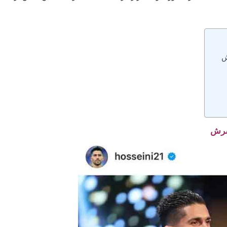
ش
سرش