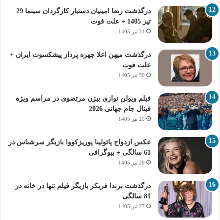
درگذشت رضا امینیان دستیار کارگردان سینما 29
تیر 1405 + علت فوت
31 تیر 1405
درگذشت میهن اعلا چهره پرداز پیشکسوت ایران +
علت فوت
30 تیر 1405
فیلم ویولن نوازی بیژن مرتضوی در مراسم ویژه
فینال جام جهانی 2026
29 تیر 1405
عکس ازدواج پائولینا پوریزکووا بازیگر سرشناس در
61 سالگی + بیوگرافی
28 تیر 1405
درگذشت برندا فریکر بازیگر فیلم تنها در خانه در
81 سالگی
27 تیر 1405