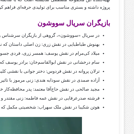
پروژه داشته و بستری مناسب برای تولیدی حرفه‌ای فراهم ک
بازیگران سریال سووشون
در سریال «سووشون»، گروهی از بازیگران سرشناس و توان
بهنوش طباطبایی در نقش زری: زن اصلی داستان که ن
میلاد کی‌مرام در نقش یوسف: همسر زری، فردی جسور 
سام درخشانی در نقش ابوالقاسم‌خان: برادر یوسف که ب
ترلان پروانه در نقش فردوس: دختر جوانی با نقشی کلی
آزاده صمدی در نقش سودابه هندی: زنی مرموز با تاثیرا
مجید صالحی در نقش حاج‌آقا معتمد: پدر محافظه‌کار خا
فرشته صدرعرفایی در نقش عمه فاطمه: زنی مقتدر و با
هوتن شکیبا در نقش ملک سهراب: شخصیتی مکمل که ح