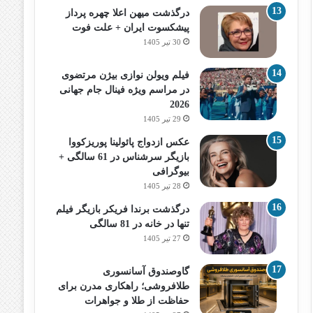
درگذشت میهن اعلا چهره پرداز
پیشکسوت ایران + علت فوت
30 تیر 1405
فیلم ویولن نوازی بیژن مرتضوی
در مراسم ویژه فینال جام جهانی
2026
29 تیر 1405
عکس ازدواج پائولینا پوریزکووا
بازیگر سرشناس در 61 سالگی +
بیوگرافی
28 تیر 1405
درگذشت برندا فریکر بازیگر فیلم
تنها در خانه در 81 سالگی
27 تیر 1405
گاوصندوق آسانسوری
طلافروشی؛ راهکاری مدرن برای
حفاظت از طلا و جواهرات