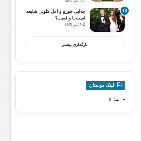
27 تیر 1405
جدایی جورج و امل کلونی شایعه
است یا واقعیت؟
25 تیر 1405
بارگذاری بیشتر
لینک دوستان
مبل ال