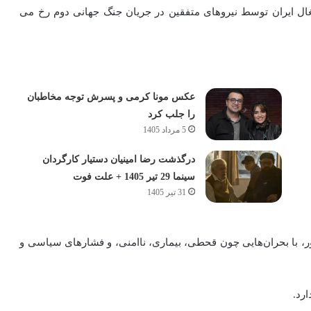
شیدی، هم‌زمان با اشغال ایران توسط نیروهای متفقین در جریان جنگ جهانی دوم رخ می‌
عکس مونا کرمی و پسرش توجه مخاطبان
را جلب کرد
5 مرداد 1405
درگذشت رضا امینیان دستیار کارگردان
سینما 29 تیر 1405 + علت فوت
31 تیر 1405
ور، با بحران‌هایی چون قحطی، بیماری، ناامنی، و فشارهای سیاسی و
رد.