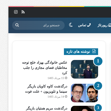
خوراک
اینستاگرا
تغییر پوسته
جستجو
رپورتاژ
تماس
برای
نوشته های تازه
عکس خانوادگی بهزاد خلج توجه
مخاطبان فضای مجازی را جلب
کرد
15 مرداد 1405
درگذشت کاوه کاویان بازیگر
سینما و تلویزیون + علت فوت
14 مرداد 1405
درگذشت مریم همتیان بازیگر