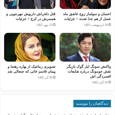
احسان و سولماز زوج عاشق ماه
قتل دلخراش داریوش مهرجویی و
عسل از هم جدا شدند + جزئیات
همسرش در کرج + جزئیات
19 اردیبهشت 1403
23 مهر 1402
واکنش سونگ ایل گوک بازیگر
تصویری رمانتیک از بهاره رهنما و
نقش جومونگ درباره شایعات
پیمان قاسم خانی که جنجالی شد
افسردگی اش
28 آذر 1402
16 آبان 1402
دیدگاهتان را بنویسید