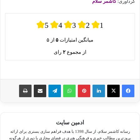
گردآوری:
کاشمر سلام
5
4
3
2
1
میانگین امتیازات
۵
از ۵
از مجموع
۲
رای
لینکدین
پینترست
واتس آپ
تلگرام
اشتراک گذاری از طریق ایمیل
چاپ
ادمین سایت
رسانه کاشمر سلام، از سال 1398 با هدف فراهم سازی بستری برای ارائه
بروزترین مطالب خبری و فرهنگی هنری در فضای مجازی با دوری از هرگونه