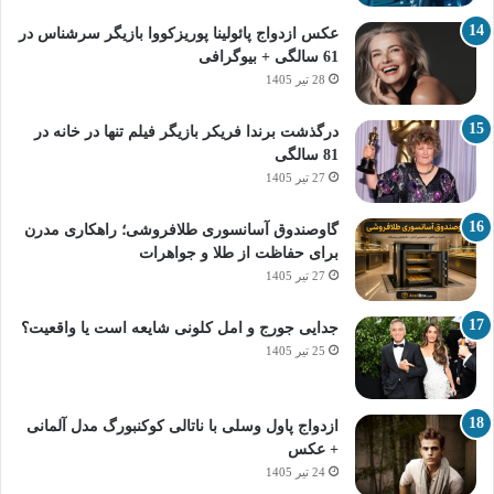
عکس ازدواج پائولینا پوریزکووا بازیگر سرشناس در
61 سالگی + بیوگرافی
28 تیر 1405
درگذشت برندا فریکر بازیگر فیلم تنها در خانه در
81 سالگی
27 تیر 1405
گاوصندوق آسانسوری طلافروشی؛ راهکاری مدرن
برای حفاظت از طلا و جواهرات
27 تیر 1405
جدایی جورج و امل کلونی شایعه است یا واقعیت؟
25 تیر 1405
ازدواج پاول وسلی با ناتالی کوکنبورگ مدل آلمانی
+ عکس
24 تیر 1405