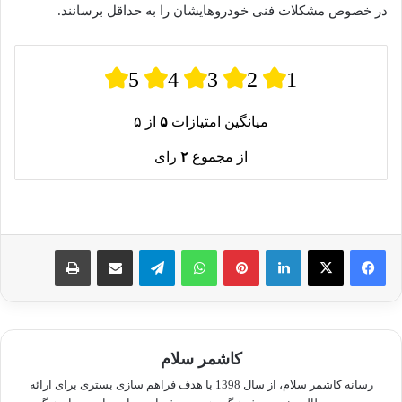
در خصوص مشکلات فنی خودروهایشان را به حداقل برسانند.
5
4
3
2
1
میانگین امتیازات
۵
از ۵
از مجموع
۲
رای
لینکدین
پینترست
واتس آپ
تلگرام
اشتراک گذاری از طریق ایمیل
چاپ
کاشمر سلام
رسانه کاشمر سلام، از سال 1398 با هدف فراهم سازی بستری برای ارائه