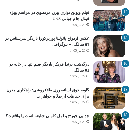
فیلم ویولن نوازی بیژن مرتضوی در مراسم ویژه
فینال جام جهانی 2026
29 تیر 1405
عکس ازدواج پائولینا پوریزکووا بازیگر سرشناس در
61 سالگی + بیوگرافی
28 تیر 1405
درگذشت برندا فریکر بازیگر فیلم تنها در خانه در
81 سالگی
27 تیر 1405
گاوصندوق آسانسوری طلافروشی؛ راهکاری مدرن
برای حفاظت از طلا و جواهرات
27 تیر 1405
جدایی جورج و امل کلونی شایعه است یا واقعیت؟
25 تیر 1405