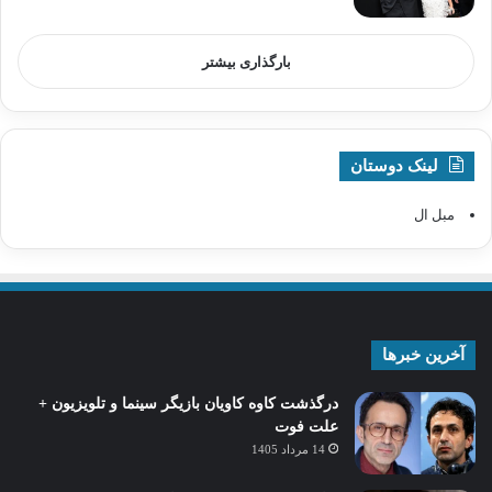
بارگذاری بیشتر
لینک دوستان
مبل ال
آخرین خبرها
درگذشت کاوه کاویان بازیگر سینما و تلویزیون +
علت فوت
14 مرداد 1405