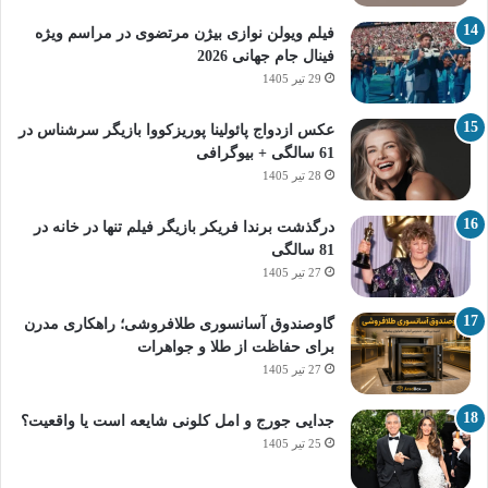
فیلم ویولن نوازی بیژن مرتضوی در مراسم ویژه
فینال جام جهانی 2026
29 تیر 1405
عکس ازدواج پائولینا پوریزکووا بازیگر سرشناس در
61 سالگی + بیوگرافی
28 تیر 1405
درگذشت برندا فریکر بازیگر فیلم تنها در خانه در
81 سالگی
27 تیر 1405
گاوصندوق آسانسوری طلافروشی؛ راهکاری مدرن
برای حفاظت از طلا و جواهرات
27 تیر 1405
جدایی جورج و امل کلونی شایعه است یا واقعیت؟
25 تیر 1405