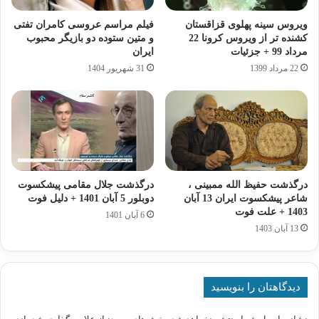
ویروس سینه پهلوی قزاقستان
فیلم مراسم عروسی کامران تفتی
کشنده تر از ویروس کرونا 22
و متین ستوده دو بازیگر محبوب
مرداد 99 + جزئیات
ایران
22 مرداد 1399
31 شهریور 1404
درگذشت حفیظ‌ الله ممبینی ،
درگذشت جلال مقامی پیشکسوت
شاعر پیشکسوت ایران 13 آبان
دوبلور 5 آبان 1401 + دلیل فوت
1403 + علت فوت
6 آبان 1401
13 آبان 1403
دیدگاهتان را بنویسید