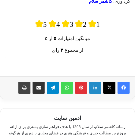
گردآوری:
کاشمر سلام
5
4
3
2
1
میانگین امتیازات
۵
از ۵
از مجموع
۲
رای
لینکدین
پینترست
واتس آپ
تلگرام
اشتراک گذاری از طریق ایمیل
چاپ
ادمین سایت
رسانه کاشمر سلام، از سال 1398 با هدف فراهم سازی بستری برای ارائه
بروزترین مطالب خبری و فرهنگی هنری در فضای مجازی با دوری از هرگونه