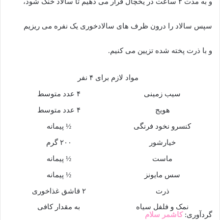
و به مدت ۲ ساعت در یخچال قرار می دهیم تا سالاد خنک شود،
سپس سالاد را درون ظرف های سالادخوری یک نفره می ریزیم
و با ذرت پخته شده تزیین می کنیم.
مواد لازم برای ۴ نفر
سیب زمینی
۴ عدد متوسط
هویج
۴ عدد متوسط
کنسرو نخود فرنگی
½ پیمانه
خیارشور
۲۰۰ گرم
ماست
½ پیمانه
سس مایونز
½ پیمانه
ذرت
۲ قاشق غذاخوری
نمک و فلفل سیاه
به مقدار کافی
گردآوری:
کاشمر سلام