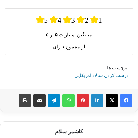
5
4
3
2
1
میانگین امتیازات
۵
از ۵
از مجموع
۱
رای
برچسب ها
درست کردن سالاد آمریکایی
لینکدین
پینترست
واتس آپ
تلگرام
اشتراک گذاری از طریق ایمیل
چاپ
کاشمر سلام