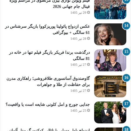
فیلم ویولن نوازی بیژن مرتضوی در مراسم ویژه
فینال جام جهانی 2026
29 تیر 1405
عکس ازدواج پائولینا پوریزکووا بازیگر سرشناس در
61 سالگی + بیوگرافی
28 تیر 1405
درگذشت برندا فریکر بازیگر فیلم تنها در خانه در
81 سالگی
27 تیر 1405
گاوصندوق آسانسوری طلافروشی؛ راهکاری مدرن
برای حفاظت از طلا و جواهرات
27 تیر 1405
جدایی جورج و امل کلونی شایعه است یا واقعیت؟
25 تیر 1405
ازدواج پاول وسلی با ناتالی کوکنبورگ مدل آلمانی