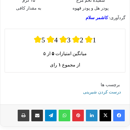
سفیده تخم مرغ
۱۵ گرم
پودر هل و پودر قهوه
به مقدار کافی
گردآوری:
کاشمر سلام
5
4
3
2
1
میانگین امتیازات
۵
از ۵
از مجموع
۱
رای
برچسب ها
درست کردن شیرینی
لینکدین
پینترست
واتس آپ
تلگرام
اشتراک گذاری از طریق ایمیل
چاپ