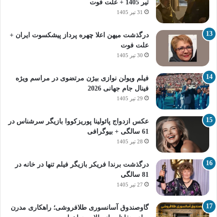
تیر 1405 + علت فوت
31 تیر 1405
درگذشت میهن اعلا چهره پرداز پیشکسوت ایران +
علت فوت
30 تیر 1405
فیلم ویولن نوازی بیژن مرتضوی در مراسم ویژه
فینال جام جهانی 2026
29 تیر 1405
عکس ازدواج پائولینا پوریزکووا بازیگر سرشناس در
61 سالگی + بیوگرافی
28 تیر 1405
درگذشت برندا فریکر بازیگر فیلم تنها در خانه در
81 سالگی
27 تیر 1405
گاوصندوق آسانسوری طلافروشی؛ راهکاری مدرن