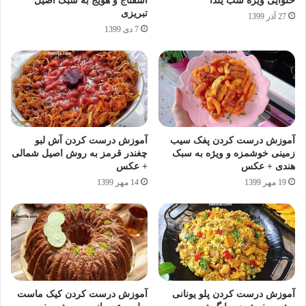
حلوایی ویژه شب یلدا
اسفناج و هویج به سبک اصیل
تبریزی
27 آذر 1399
7 دی 1399
آموزش درست کردن پفک سیب
آموزش درست کردن آش لبو
زمینی خوشمزه و ویژه به سبک
چغندر قرمز به روش اصیل شمالی
هندی + عکس
+ عکس
19 مهر 1399
14 مهر 1399
آموزش درست کردن پلو یونانی
آموزش درست کردن کیک ماست