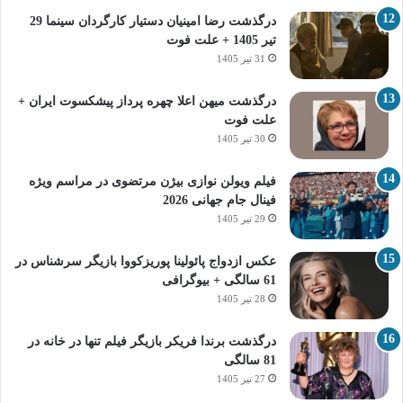
درگذشت رضا امینیان دستیار کارگردان سینما 29
تیر 1405 + علت فوت
31 تیر 1405
درگذشت میهن اعلا چهره پرداز پیشکسوت ایران +
علت فوت
30 تیر 1405
فیلم ویولن نوازی بیژن مرتضوی در مراسم ویژه
فینال جام جهانی 2026
29 تیر 1405
عکس ازدواج پائولینا پوریزکووا بازیگر سرشناس در
61 سالگی + بیوگرافی
28 تیر 1405
درگذشت برندا فریکر بازیگر فیلم تنها در خانه در
81 سالگی
27 تیر 1405