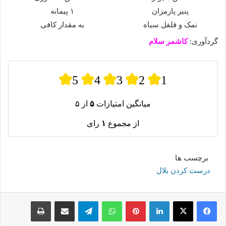
پنیر پارمزان
۱ پیمانه
نمک و فلفل سیاه
به مقدار کافی
گردآوری:
کاشمر سلام
5
4
3
2
1
میانگین امتیازات
۵
از ۵
از مجموع
۱
رای
برچسب ها
درست کردن بلال
لینکدین
پینترست
واتس آپ
تلگرام
اشتراک گذاری از طریق ایمیل
چاپ