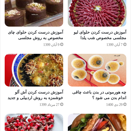
آموزش درست کردن حلوای لبو
آموزش درست کردن حلوای چای
مجلسی مخصوص شب یلدا
مخصوص به روش مجلسی
7 آبان 1399
9 آبان 1399
چه هورمونی در بدن باعث چاقی
آموزش درست کردن آش آلو
اندام بدن می شود ؟
خوشمزه به روش اردبیلی و جدید
29 دی 1400
27 مرداد 1399