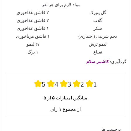
مواد لازم برای هر نفر
گل پنیرک
۲ قاشق غذاخوری
گلاب
۲ قاشق غذاخوری
شکر
۱ قاشق غذاخوری
تخم شربتی (اختیاری)
۱ قاشق مرباخوری
لیمو ترش
½ لیمو
نعناع
۱ برگ
گردآوری:
کاشمر سلام
5
4
3
2
1
میانگین امتیازات
۵
از ۵
از مجموع
۱
رای
برچسب ها