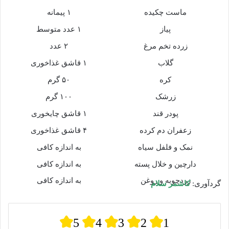
ماست چکیده
۱ پیمانه
پیاز
۱ عدد متوسط
زرده تخم مرغ
۲ عدد
گلاب
۱ قاشق غذاخوری
کره
۵۰ گرم
زرشک
۱۰۰ گرم
پودر قند
۱ قاشق چایخوری
زعفران دم کرده
۴ قاشق غذاخوری
نمک و فلفل سیاه
به اندازه کافی
دارچین و خلال پسته
به اندازه کافی
زردچوبه و روغن
به اندازه کافی
گردآوری:
کاشمر سلام
5
4
3
2
1