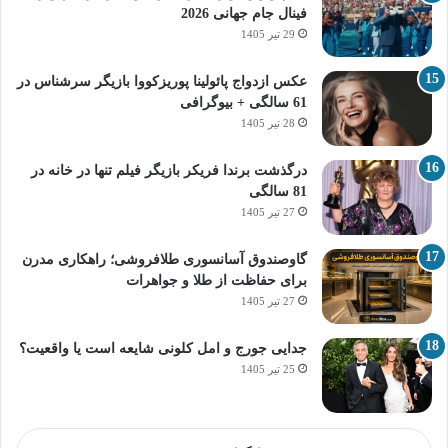
فینال جام جهانی 2026
29 تیر 1405
عکس ازدواج پائولینا پوریزکووا بازیگر سرشناس در
61 سالگی + بیوگرافی
28 تیر 1405
درگذشت برندا فریکر بازیگر فیلم تنها در خانه در
81 سالگی
27 تیر 1405
گاوصندوق آسانسوری طلافروشی؛ راهکاری مدرن
برای حفاظت از طلا و جواهرات
27 تیر 1405
جدایی جورج و امل کلونی شایعه است یا واقعیت؟
25 تیر 1405