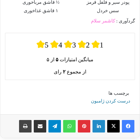
پودر سیر و فلفل قرمز
½ قاشق مرباخوری
سس خردل
۱ قاشق غذاخوری
گردآوری :
کاشمر سلام
5
4
3
2
1
میانگین امتیازات
۵
از ۵
از مجموع
۲
رای
برچسب ها
درست کردن ژامبون
لینکدین
پینترست
واتس آپ
تلگرام
اشتراک گذاری از طریق ایمیل
چاپ