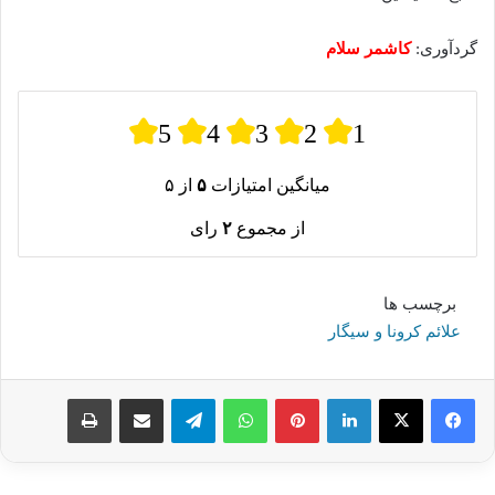
گردآوری:
کاشمر سلام
5
4
3
2
1
میانگین امتیازات
۵
از ۵
از مجموع
۲
رای
برچسب ها
علائم کرونا و سیگار
لینکدین
پینترست
واتس آپ
تلگرام
اشتراک گذاری از طریق ایمیل
چاپ