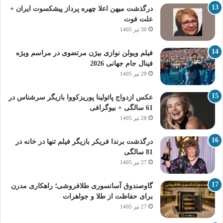
درگذشت میهن اعلا چهره پرداز پیشکسوت ایران +
علت فوت
30 تیر 1405
فیلم ویولن نوازی بیژن مرتضوی در مراسم ویژه
فینال جام جهانی 2026
29 تیر 1405
عکس ازدواج پائولینا پوریزکووا بازیگر سرشناس در
61 سالگی + بیوگرافی
28 تیر 1405
درگذشت برندا فریکر بازیگر فیلم تنها در خانه در
81 سالگی
27 تیر 1405
گاوصندوق آسانسوری طلافروشی؛ راهکاری مدرن
برای حفاظت از طلا و جواهرات
27 تیر 1405