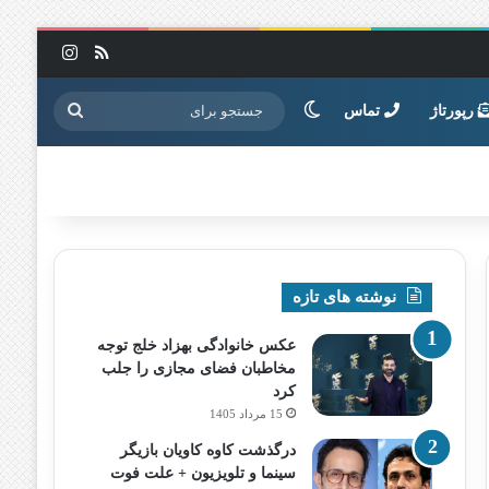
خوراک
اینستاگرا
تغییر پوسته
جستجو
رپورتاژ
تماس
برای
نوشته های تازه
عکس خانوادگی بهزاد خلج توجه
مخاطبان فضای مجازی را جلب
کرد
15 مرداد 1405
درگذشت کاوه کاویان بازیگر
سینما و تلویزیون + علت فوت