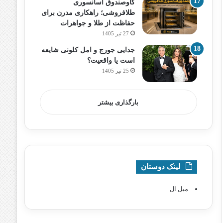
گاوصندوق آسانسوری
طلافروشی؛ راهکاری مدرن برای
حفاظت از طلا و جواهرات
27 تیر 1405
جدایی جورج و امل کلونی شایعه
است یا واقعیت؟
25 تیر 1405
بارگذاری بیشتر
لینک دوستان
مبل ال